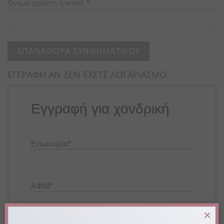
Απαιτείται
Όνομα χρήστη ή email
*
ΕΠΑΝΑΦΟΡΆ ΣΥΝΘΗΜΑΤΙΚΟΎ
ΕΓΓΡΑΦΗ ΑΝ ΔΕΝ ΕΧΕΤΕ ΛΟΓΑΡΙΑΣΜΟ
:
Εγγραφή για χονδρική
Επωνυμία
*
ΑΦΜ
*
×