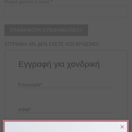
Απαιτείται
Όνομα χρήστη ή email
*
ΕΠΑΝΑΦΟΡΆ ΣΥΝΘΗΜΑΤΙΚΟΎ
ΕΓΓΡΑΦΗ ΑΝ ΔΕΝ ΕΧΕΤΕ ΛΟΓΑΡΙΑΣΜΟ
:
Εγγραφή για χονδρική
Επωνυμία
*
ΑΦΜ
*
×